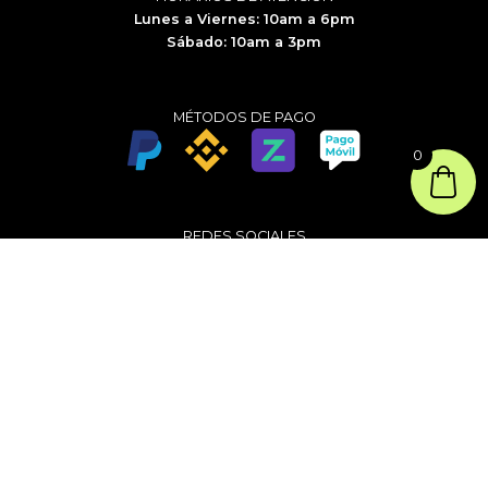
Lunes a Viernes: 10am a 6pm
Sábado: 10am a 3pm
MÉTODOS DE PAGO
0
REDES SOCIALES
Instagram
TikTok
Desarrollada por:
agenciadigitalst.com
Política de privacidad
Copyright © 2026 cloudthes.com.