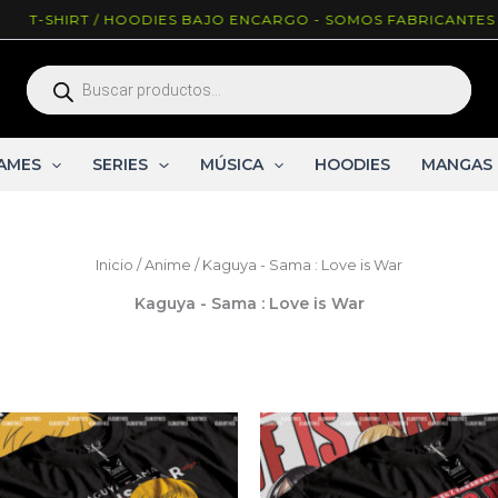
T-SHIRT / HOODIES BAJO ENCARGO - SOMOS FABRICANTES ^_
Búsqueda
de
productos
AMES
SERIES
MÚSICA
HOODIES
MANGAS
Inicio
/
Anime
/ Kaguya - Sama : Love is War
Kaguya - Sama : Love is War