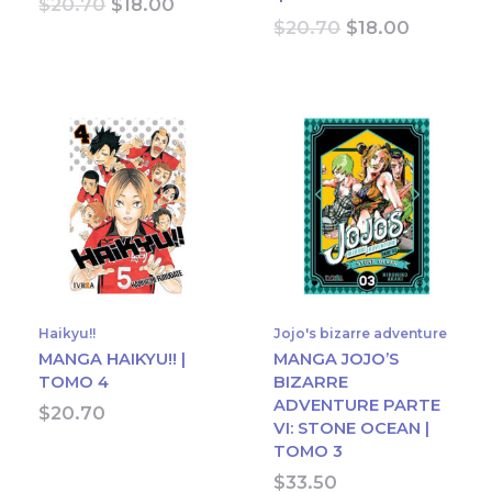
Original
Current
$
20.70
$
18.00
price
price
Original
Current
$
20.70
$
18.00
was:
is:
price
price
$20.70.
$18.00.
was:
is:
$20.70.
$18.00.
Haikyu!!
Jojo's bizarre adventure
MANGA HAIKYU!! |
MANGA JOJO’S
TOMO 4
BIZARRE
ADVENTURE PARTE
$
20.70
VI: STONE OCEAN |
TOMO 3
$
33.50