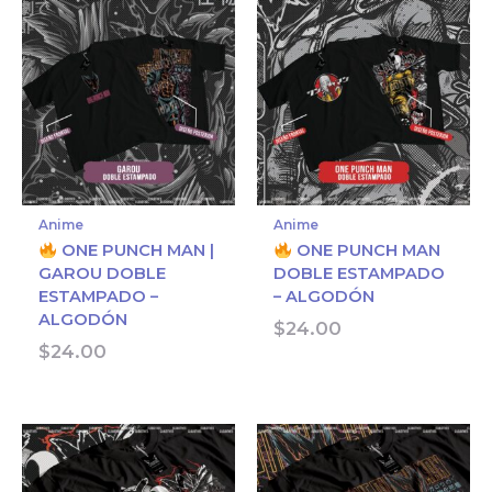
Anime
Anime
ONE PUNCH MAN |
ONE PUNCH MAN
GAROU DOBLE
DOBLE ESTAMPADO
ESTAMPADO –
– ALGODÓN
ALGODÓN
$
24.00
$
24.00