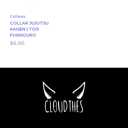
Collares
COLLAR JUJUTSU
KAISEN | TOJI
FUSHIGURO
$
6.00