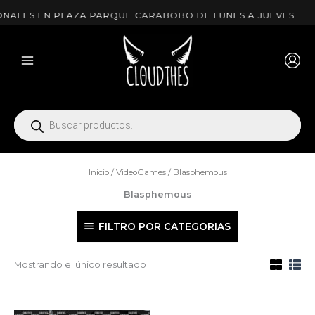
Ir
NALES EN PLAZA PARQUE CARABOBO DE LUNES A JUEVES
al
contenido
Búsqueda
de
productos
Inicio
/
VideoGames
/ Blasphemous
Blasphemous
FILTRO POR CATEGORIAS
Mostrando el único resultado