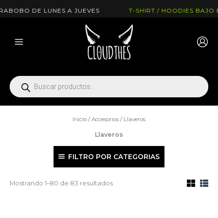
Ir
E LUNES A JUEVES
T-SHIRT / HOODIES BAJO ENCARGO 
al
contenido
Búsqueda
de
productos
Inicio
/
Accesorios
/ Llaveros
Llaveros
FILTRO POR CATEGORIAS
Mostrando 1–80 de 83 resultados