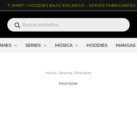
T-SHIRT / HOODIES BAJO ENCARGO - SOMOS FABRICANTES ^_
Búsqueda
de
productos
AMES
SERIES
MÚSICA
HOODIES
MANGAS
Inicio
/
Anime
/ Monster
Monster