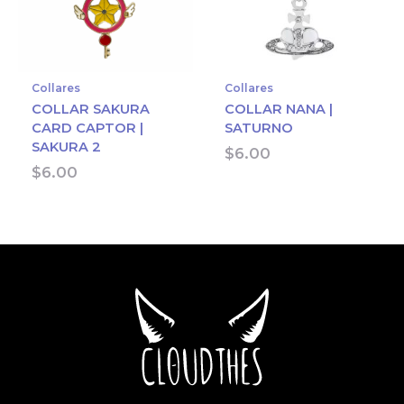
Collares
Collares
COLLAR SAKURA
COLLAR NANA |
CARD CAPTOR |
SATURNO
SAKURA 2
$
6.00
$
6.00