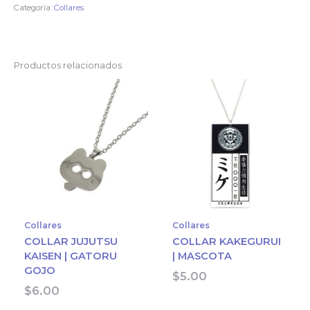
Akatsuki
Categoría:
Collares
cantidad
Productos relacionados
Collares
Collares
COLLAR JUJUTSU
COLLAR KAKEGURUI
KAISEN | GATORU
| MASCOTA
GOJO
$
5.00
$
6.00