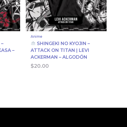
Anime
 –
SHINGEKI NO KYOJIN –
KASA –
ATTACK ON TITAN | LEVI
ACKERMAN – ALGODÓN
$
20.00