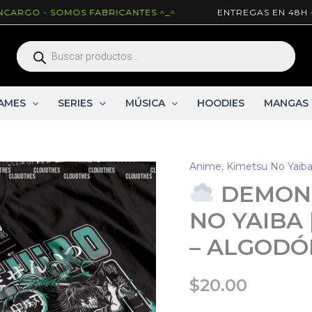
 - SOMOS FABRICANTES ^_^
ENTREGAS EN 48H - ENTR
Búsqueda
de
productos
AMES
SERIES
MÚSICA
HOODIES
MANGAS
Anime
,
Kimetsu No Yaib
DEMON 
NO YAIBA 
– ALGODÓ
$
20.00