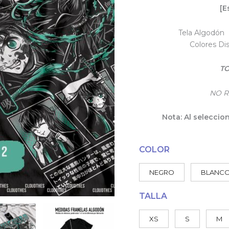
[E
Tela Algodón 
Colores Di
TO
NO R
Nota: Al seleccio
COLOR
NEGRO
BLANC
TALLA
XS
S
M