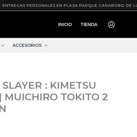
EGAS PERSONALES EN PLAZA PARQUE CARABOBO DE LUNES A 
INICIO
TIENDA
ACCESORIOS
a
SLAYER : KIMETSU
| MUICHIRO TOKITO 2
N