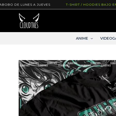
Ir
DE LUNES A JUEVES
T-SHIRT / HOODIES BAJO ENCARGO
al
contenido
ANIME
VIDEOG