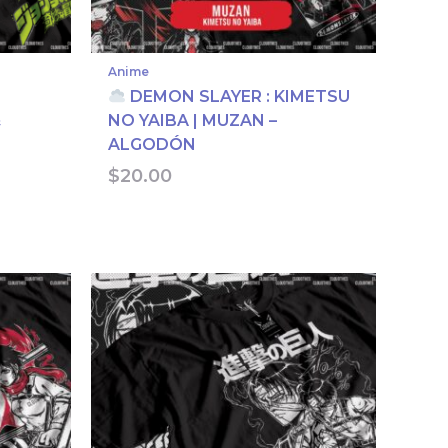
Anime
DEMON SLAYER : KIMETSU
&
NO YAIBA | MUZAN –
ALGODÓN
$
20.00