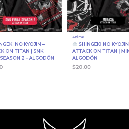
Anime
NGEKI NO KYOJIN –
SHINGEKI NO KYOJIN
K ON TITAN | SNK
ATTACK ON TITAN | MI
 SEASON 2 – ALGODÓN
ALGODÓN
0
$
20.00