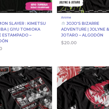
Anime
ON SLAYER : KIMETSU
JOJO’S BIZARRE
IBA | GIYU TOMIOKA
ADVENTURE | JOLYNE 
 ESTAMPADO –
JOTARO – ALGODÓN
DÓN
$
20.00
0