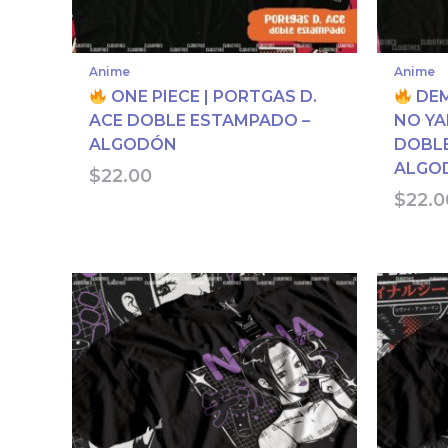
Anime
Anime
ONE PIECE | PORTGAS D.
DEM
ACE DOBLE ESTAMPADO –
NO YA
ALGODÓN
DOBLE
ALGO
$
22.00
$
22.0