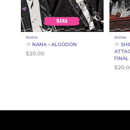
Anime
Anime
NANA – ALGODÓN
SHI
ATTAC
$
20.00
FINAL
$
20.0