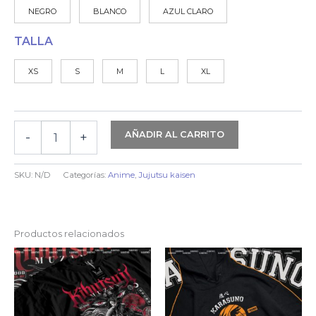
NEGRO
BLANCO
AZUL CLARO
TALLA
XS
S
M
L
XL
AÑADIR AL CARRITO
-
+
JUJUTSU
KAISEN
|
SKU:
N/D
Categorías:
Anime
,
Jujutsu kaisen
GOJO
SATORU
-
ALGODÓN
Productos relacionados
cantidad