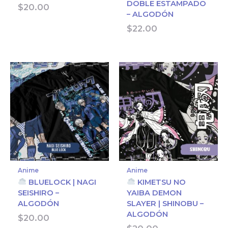
DOBLE ESTAMPADO
$
20.00
– ALGODÓN
$
22.00
Anime
Anime
BLUELOCK | NAGI
KIMETSU NO
SEISHIRO –
YAIBA DEMON
ALGODÓN
SLAYER | SHINOBU –
ALGODÓN
$
20.00