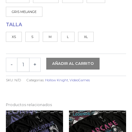
GRIS MELANGE
TALLA
XS
S
M
L
XL
AÑADIR AL CARRITO
-
+
HOLLOW
KNIGHT
|
SKU:
N/D
Categorías:
Hollow Knight
,
VideoGames
SILKSONG
&
HOLLOW
KNIGHT
Productos relacionados
-
ALGODÓN
cantidad