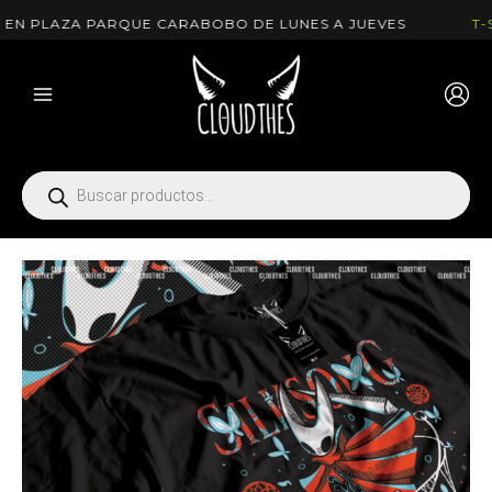
Ir
 PLAZA PARQUE CARABOBO DE LUNES A JUEVES
T-SHI
al
contenido
Búsqueda
de
productos