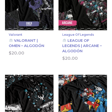
Valorant
League Of Legends
VALORANT |
LEAGUE OF
OMEN – ALGODÓN
LEGENDS | ARCANE –
ALGODÓN
$
20.00
$
20.00