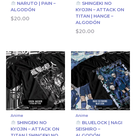
NARUTO | PAIN –
SHINGEKI NO
ALGODÓN
KYOJIN – ATTACK ON
TITAN | HANGE –
$
20.00
ALGODÓN
$
20.00
Anime
Anime
SHINGEKI NO
BLUELOCK | NAGI
KYOJIN – ATTACK ON
SEISHIRO –
TITAN | SHINGEKI NO
ALGODÓN