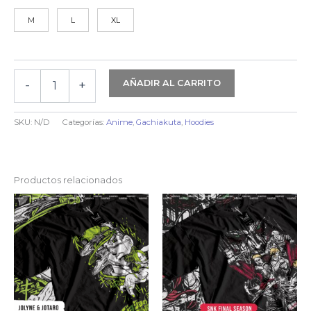
M
L
XL
HOODIE
AÑADIR AL CARRITO
-
+
GACHIAKUTA
|
CLEANERS
SKU:
N/D
Categorías:
Anime
,
Gachiakuta
,
Hoodies
cantidad
Productos relacionados