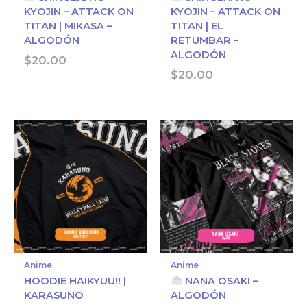
KYOJIN – ATTACK ON
KYOJIN – ATTACK ON
TITAN | MIKASA –
TITAN | EL
ALGODÓN
RETUMBAR –
ALGODÓN
$
20.00
$
20.00
Anime
Anime
HOODIE HAIKYUU!! |
NANA OSAKI –
KARASUNO
ALGODÓN