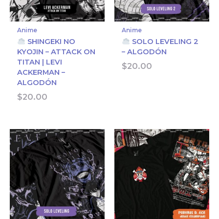
Anime
Anime
SHINGEKI NO
SOLO LEVELING 2
KYOJIN – ATTACK ON
– ALGODÓN
TITAN | LEVI
$
20.00
ACKERMAN –
ALGODÓN
$
20.00