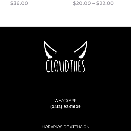
Price
$
36.00
$
20.00
–
$
22.00
range:
$20.0
throug
$22.0
WHATSAPP
(0412) 9241609
HORARIOS DE ATENCIÓN