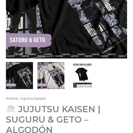
Anime
,
Jujutsu kaisen
JUJUTSU KAISEN |
SUGURU & GETO –
ALGODÓN