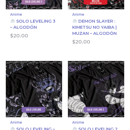
Anime
Anime
SOLO LEVELING 3
DEMON SLAYER :
– ALGODÓN
KIMETSU NO YAIBA |
MUZAN – ALGODÓN
$
20.00
$
20.00
Anime
Anime
SOLO LEVELING –
SOLO LEVELING 2