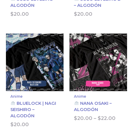
ALGODÓN
– ALGODÓN
$
20.00
$
20.00
Anime
Anime
BLUELOCK | NAGI
NANA OSAKI –
SEISHIRO –
ALGODÓN
ALGODÓN
Price
$
20.00
–
$
22.00
range:
$
20.00
$20.0