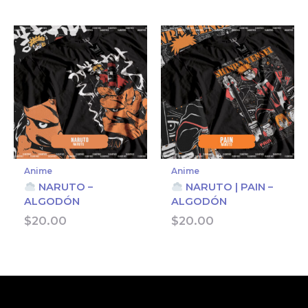
throug
$22.0
Anime
Anime
NARUTO –
NARUTO | PAIN –
ALGODÓN
ALGODÓN
$
20.00
$
20.00