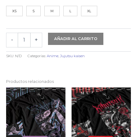
XS
S
M
L
XL
AÑADIR AL CARRITO
-
+
JUJUTSU
KAISEN
|
SKU:
N/D
Categorías:
Anime
,
Jujutsu kaisen
SUGURU
&
GETO
-
Productos relacionados
ALGODÓN
cantidad