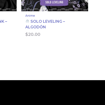
Anime
NK –
SOLO LEVELING –
ALGODÓN
$
20.00