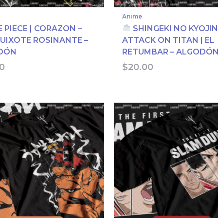
Anime
 PIECE | CORAZON –
SHINGEKI NO KYOJIN
IXOTE ROSINANTE –
ATTACK ON TITAN | EL
DÓN
RETUMBAR – ALGODÓ
0
$
20.00