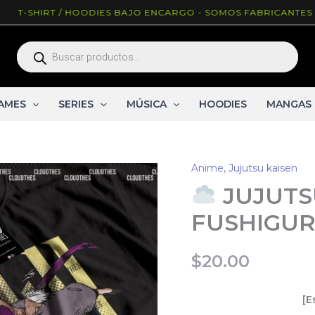
HIRT / HOODIES BAJO ENCARGO - SOMOS FABRICANTES ^_^
Búsqueda
de
productos
AMES
SERIES
MÚSICA
HOODIES
MANGAS
Anime
,
Jujutsu kaisen
JUJUTSU
FUSHIGUR
$
20.00
[E