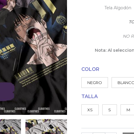
Tela Algodón 
TO
NO R
Nota: Al seleccio
COLOR
NEGRO
BLANC
TALLA
XS
S
M