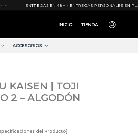
ENTREGAS EN 48H - ENTREGAS PERSONALES EN PLAZA P
INICIO
TIENDA
ACCESORIOS
 KAISEN | TOJI
O 2 – ALGODÓN
specificaciones del Producto]