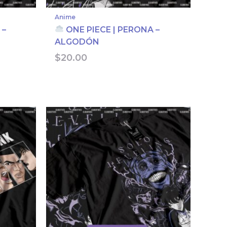
Anime
 –
ONE PIECE | PERONA –
ALGODÓN
N
$
20.00