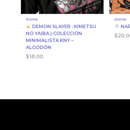
Anime
Anime
DEMON SLAYER : KIMETSU
NAR
NO YAIBA | COLECCIÓN
$
20.0
MINIMALISTA KNY –
ALGODÓN
$
18.00