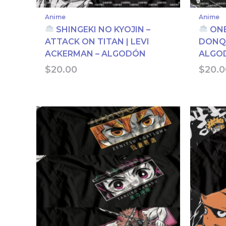
Anime
Anime
SHINGEKI NO KYOJIN –
ONE
ATTACK ON TITAN | LEVI
DONQU
ACKERMAN – ALGODÓN
ALGO
$
20.00
$
20.0