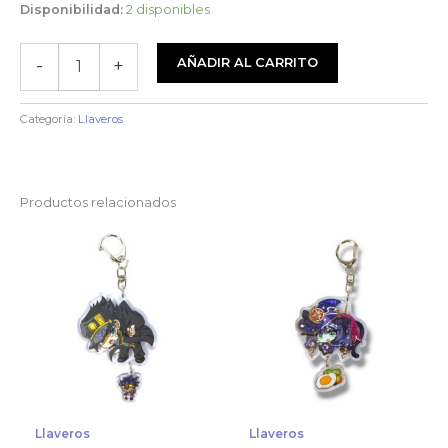
Disponibilidad:
2 disponibles
Llavero
AÑADIR AL CARRITO
-
+
Fruits
Basket
-
Categoría:
Llaveros
PJ4
cantidad
Productos relacionados
Llaveros
Llaveros