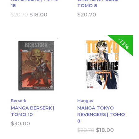
18
TOMO 8
Original
Current
$
20.70
$
18.00
$
20.70
price
price
was:
is:
$20.70.
$18.00.
-13%
Berserk
Mangas
MANGA BERSERK |
MANGA TOKYO
TOMO 10
REVENGERS | TOMO
8
$
30.00
Original
Current
$
20.70
$
18.00
price
price