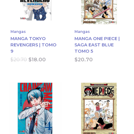
Mangas
Mangas
MANGA TOKYO
MANGA ONE PIECE |
REVENGERS | TOMO
SAGA EAST BLUE
9
TOMO 5
Original
Current
$
20.70
$
18.00
$
20.70
price
price
was:
is:
$20.70.
$18.00.