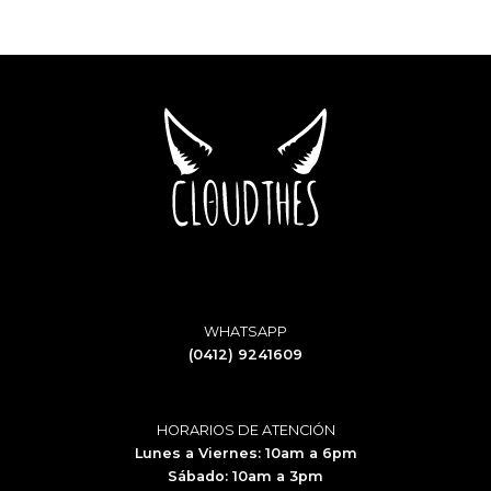
was:
is:
$20.70.
$18.00.
WHATSAPP
(0412) 9241609
HORARIOS DE ATENCIÓN
Lunes a Viernes: 10am a 6pm
Sábado: 10am a 3pm