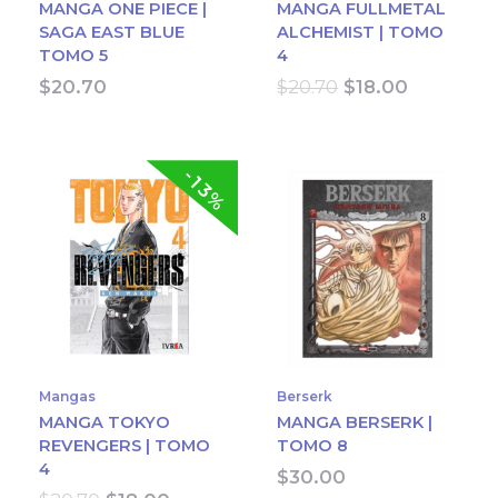
MANGA ONE PIECE |
MANGA FULLMETAL
SAGA EAST BLUE
ALCHEMIST | TOMO
TOMO 5
4
Original
Current
$
20.70
$
20.70
$
18.00
price
price
was:
is:
$20.70.
$18.00.
-13%
Mangas
Berserk
MANGA TOKYO
MANGA BERSERK |
REVENGERS | TOMO
TOMO 8
4
$
30.00