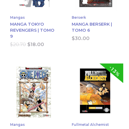
Mangas
Berserk
MANGA TOKYO
MANGA BERSERK |
REVENGERS | TOMO
TOMO 6
9
$
30.00
Original
Current
$
20.70
$
18.00
price
price
was:
is:
$20.70.
$18.00.
-13%
Mangas
Fullmetal Alchemist