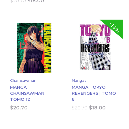
Original
Current
$
20.70
$
18.00
price
price
was:
is:
$20.70.
$18.00.
-13%
Chainsawman
Mangas
MANGA
MANGA TOKYO
CHAINSAWMAN
REVENGERS | TOMO
TOMO 12
6
Original
Current
$
20.70
$
20.70
$
18.00
price
price
was:
is:
$20.70.
$18.00.