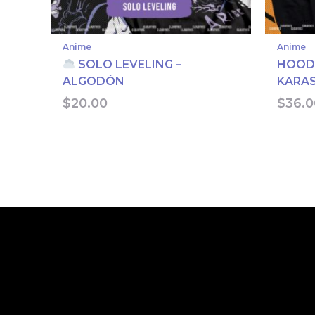
Anime
Anime
SOLO LEVELING –
HOODI
ALGODÓN
KARA
$
20.00
$
36.0