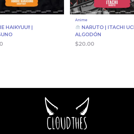
Anime
E HAIKYUU!! |
NARUTO | ITACHI UC
SUNO
ALGODÓN
0
$
20.00