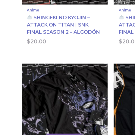
Anime
Anime
SHINGEKI NO KYOJIN –
SHI
ATTACK ON TITAN | SNK
ATTAC
FINAL SEASON 2 – ALGODÓN
FINAL
$
20.00
$
20.0