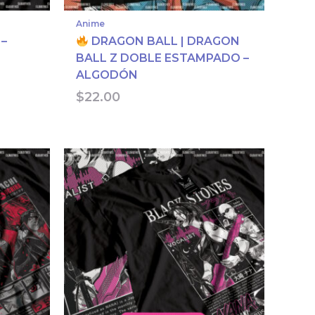
Anime
 –
DRAGON BALL | DRAGON
BALL Z DOBLE ESTAMPADO –
ALGODÓN
$
22.00