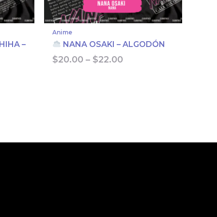
Anime
HIHA –
NANA OSAKI – ALGODÓN
Price
$
20.00
–
$
22.00
range:
$20.00
through
$22.00