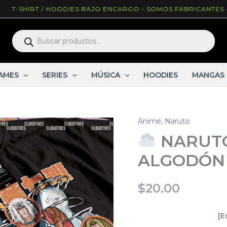
HIRT / HOODIES BAJO ENCARGO - SOMOS FABRICANTES ^_^
Búsqueda
de
productos
AMES
SERIES
MÚSICA
HOODIES
MANGAS
Anime
,
Naruto
NARUTO
ALGODÓN
$
20.00
[E