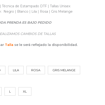
| Técnica de Estampado DTF | Tallas Unisex
e: Negro | Blanco | Lila | Rosa | Gris Melange
DA PRENDA ES BAJO PEDIDO
EALIZAMOS CAMBIOS DE TALLAS
nar
Talla
se le será reflejado la disponibilidad.
O
LILA
ROSA
GRIS MELANGE
L
XL