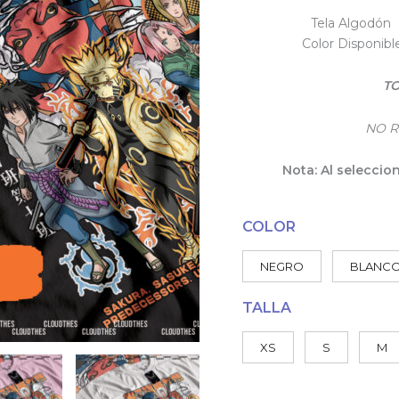
Tela Algodón 
Color Disponibl
TO
NO R
Nota: Al seleccio
COLOR
NEGRO
BLANC
TALLA
XS
S
M