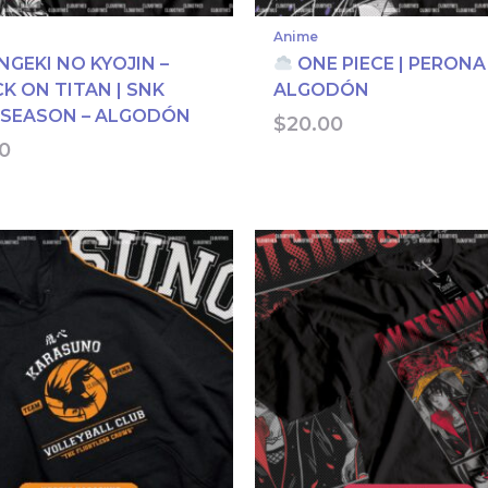
Anime
NGEKI NO KYOJIN –
ONE PIECE | PERONA
K ON TITAN | SNK
ALGODÓN
 SEASON – ALGODÓN
$
20.00
0