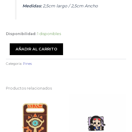
Medidas
:
2,5cm largo / 2,5cm Ancho
Disponibilidad:
1 disponibles
Pin
AÑADIR AL CARRITO
Jujutsu
Kaisen:
Gojo1
Categoría:
Pines
cantidad
Productos relacionados