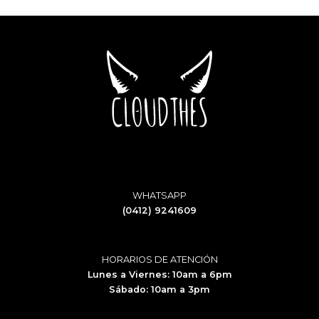
$7.00.
$5.00.
$7.00.
$5.00.
WHATSAPP
(0412) 9241609
HORARIOS DE ATENCIÓN
Lunes a Viernes: 10am a 6pm
Sábado: 10am a 3pm