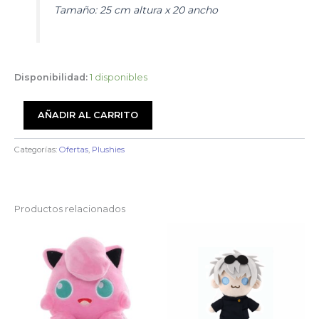
Tamaño: 25 cm altura x 20 ancho
Disponibilidad:
1 disponibles
Plushie
AÑADIR AL CARRITO
Peluche
Chainsaw
Man
Categorías:
Ofertas
,
Plushies
cantidad
Productos relacionados