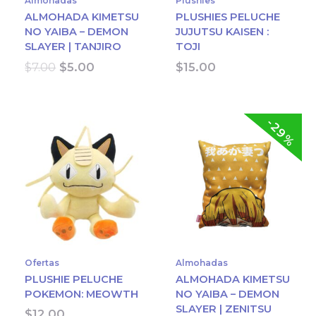
Almohadas
Plushies
ALMOHADA KIMETSU
PLUSHIES PELUCHE
NO YAIBA – DEMON
JUJUTSU KAISEN :
SLAYER | TANJIRO
TOJI
Original
Current
$
7.00
$
5.00
$
15.00
price
price
was:
is:
$7.00.
$5.00.
-29%
Ofertas
Almohadas
PLUSHIE PELUCHE
ALMOHADA KIMETSU
POKEMON: MEOWTH
NO YAIBA – DEMON
SLAYER | ZENITSU
$
12.00