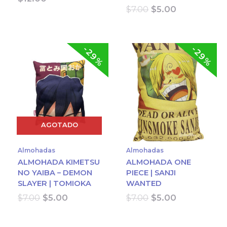
Original
Current
$
7.00
$
5.00
price
price
was:
is:
$7.00.
$5.00.
-29%
-29%
AGOTADO
Almohadas
Almohadas
ALMOHADA KIMETSU
ALMOHADA ONE
NO YAIBA – DEMON
PIECE | SANJI
SLAYER | TOMIOKA
WANTED
Original
Current
Original
Current
$
7.00
$
5.00
$
7.00
$
5.00
price
price
price
price
was:
is:
was:
is: