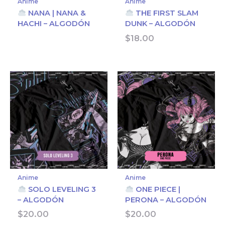
Anime
Anime
NANA | NANA &
THE FIRST SLAM
HACHI – ALGODÓN
DUNK – ALGODÓN
$
18.00
Anime
Anime
SOLO LEVELING 3
ONE PIECE |
– ALGODÓN
PERONA – ALGODÓN
$
20.00
$
20.00