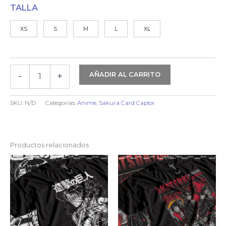
TALLA
XS
S
M
L
XL
AÑADIR AL CARRITO
-
+
SAKURA
CARDCAPTOR
|
SKU:
N/D
Categorías:
Anime
,
Sakura Card Captor
SAKURA
MAGIC
-
ALGODÓN
Productos relacionados
cantidad