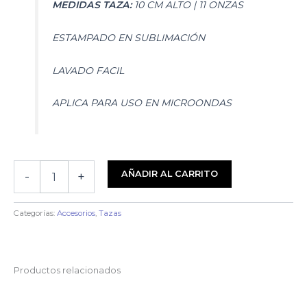
MEDIDAS TAZA:
10 CM ALTO | 11 ONZAS
ESTAMPADO EN SUBLIMACIÓN
LAVADO FACIL
APLICA PARA USO EN MICROONDAS
Taza
AÑADIR AL CARRITO
-
+
Solo
Leveling
|
Categorías:
Accesorios
,
Tazas
Sung
Jin-
woo
cantidad
Productos relacionados