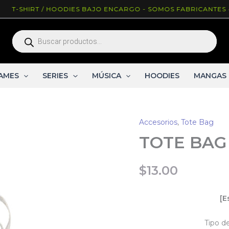
-SHIRT / HOODIES BAJO ENCARGO - SOMOS FABRICANTES ^_^
Búsqueda
de
productos
AMES
SERIES
MÚSICA
HOODIES
MANGAS
Accesorios
,
Tote Bag
TOTE BAG
$
13.00
[E
Tipo d