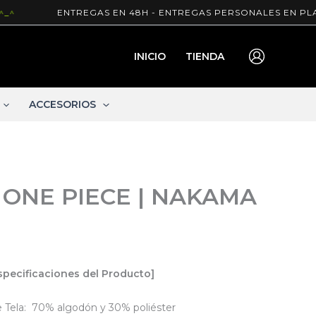
ENTREGAS EN 48H - ENTREGAS PERSONALES EN PLAZA
INICIO
TIENDA
ACCESORIOS
 ONE PIECE | NAKAMA
specificaciones del Producto]
e Tela: 70% algodón y 30% poliéster