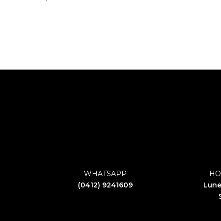
WHATSAPP
HO
(0412) 9241609
Lune