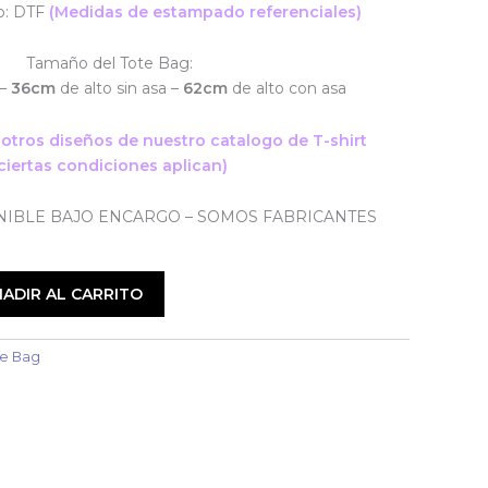
o: DTF
(Medidas de estampado referenciales)
Tamaño del Tote Bag:
 –
36cm
de alto sin asa –
62cm
de alto con asa
otros diseños de nuestro catalogo de T-shirt
ciertas condiciones aplican)
IBLE BAJO ENCARGO – SOMOS FABRICANTES
ADIR AL CARRITO
te Bag