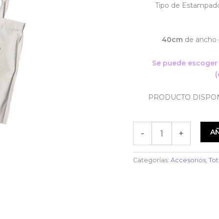
Tipo de Estampad
40cm
de ancho
Se puede escoger 
(
PRODUCTO DISPON
TOTE
AÑ
-
+
BAG
ONE
PIECE
Categorías:
Accesorios
,
To
|
NAKAMA
cantidad